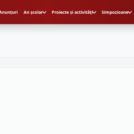
Anunțuri
An școlar
Proiecte și activități
Simpozioane