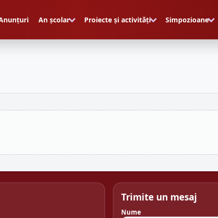
Anunțuri
An școlar
Proiecte și activități
Simpozioane
Trimite un mesaj
Nume