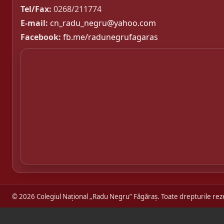
Tel/Fax:
0268/211774
E-mail:
cn_radu_negru@yahoo.com
Facebook:
fb.me/radunegrufagaras
© 2026 Colegiul Național „Radu Negru” Făgăraș. Toate drepturile rez