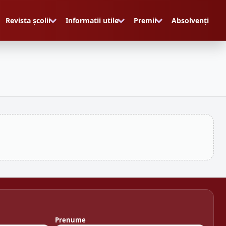
Revista școlii
Informatii utile
Premii
Absolvenți
Prenume