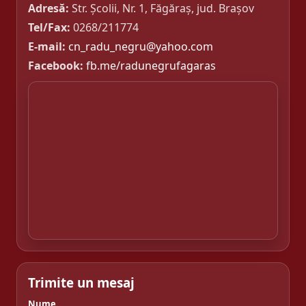
Adresă:
Str. Școlii, Nr. 1, Făgăraș, jud. Brașov
Tel/Fax:
0268/211774
E-mail:
cn_radu_negru@yahoo.com
Facebook:
fb.me/radunegrufagaras
Trimite un mesaj
Nume